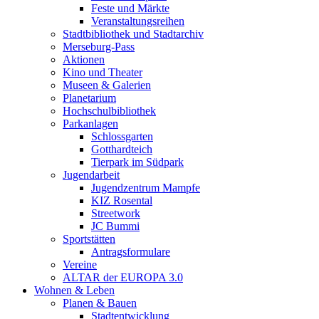
Feste und Märkte
Veranstaltungsreihen
Stadtbibliothek und Stadtarchiv
Merseburg-Pass
Aktionen
Kino und Theater
Museen & Galerien
Planetarium
Hochschulbibliothek
Parkanlagen
Schlossgarten
Gotthardteich
Tierpark im Südpark
Jugendarbeit
Jugendzentrum Mampfe
KIZ Rosental
Streetwork
JC Bummi
Sportstätten
Antragsformulare
Vereine
ALTAR der EUROPA 3.0
Wohnen & Leben
Planen & Bauen
Stadtentwicklung