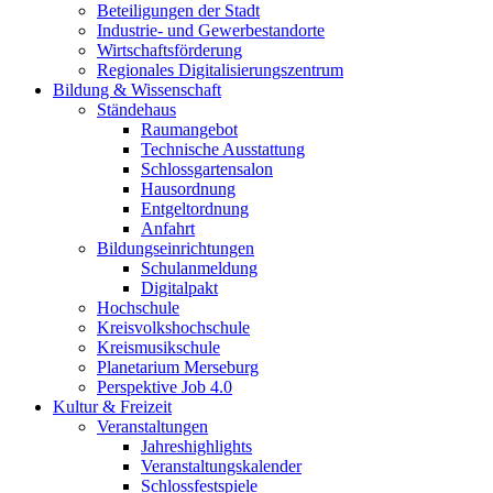
Beteiligungen der Stadt
Industrie- und Gewerbestandorte
Wirtschaftsförderung
Regionales Digitalisierungszentrum
Bildung & Wissenschaft
Ständehaus
Raumangebot
Technische Ausstattung
Schlossgartensalon
Hausordnung
Entgeltordnung
Anfahrt
Bildungseinrichtungen
Schulanmeldung
Digitalpakt
Hochschule
Kreisvolkshochschule
Kreismusikschule
Planetarium Merseburg
Perspektive Job 4.0
Kultur & Freizeit
Veranstaltungen
Jahreshighlights
Veranstaltungskalender
Schlossfestspiele