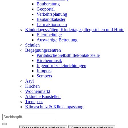
Bauberatung
Geoportal
Verkehrsplanung
Baulandkataster
Lärmaktionsplan
Kindertagesstätten, Kindertagespflegestellen und Horte
Elternbeiträge
Auswärtige Betreuung
Schulen
Begegnungszentren
Paritätische Selbsthilfekontaktstelle
Kirchenmusik
Jugendfreizeiteinrichtungen
Jumpers
Sempers
Asyl
Kirchen
Wochenmarkt
Aktuelle Baustellen
Treuepass
Klimaschutz & Klimaanpassung