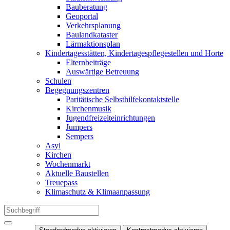
Bauberatung
Geoportal
Verkehrsplanung
Baulandkataster
Lärmaktionsplan
Kindertagesstätten, Kindertagespflegestellen und Horte
Elternbeiträge
Auswärtige Betreuung
Schulen
Begegnungszentren
Paritätische Selbsthilfekontaktstelle
Kirchenmusik
Jugendfreizeiteinrichtungen
Jumpers
Sempers
Asyl
Kirchen
Wochenmarkt
Aktuelle Baustellen
Treuepass
Klimaschutz & Klimaanpassung