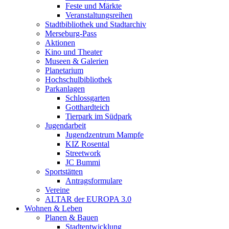
Feste und Märkte
Veranstaltungsreihen
Stadtbibliothek und Stadtarchiv
Merseburg-Pass
Aktionen
Kino und Theater
Museen & Galerien
Planetarium
Hochschulbibliothek
Parkanlagen
Schlossgarten
Gotthardteich
Tierpark im Südpark
Jugendarbeit
Jugendzentrum Mampfe
KIZ Rosental
Streetwork
JC Bummi
Sportstätten
Antragsformulare
Vereine
ALTAR der EUROPA 3.0
Wohnen & Leben
Planen & Bauen
Stadtentwicklung