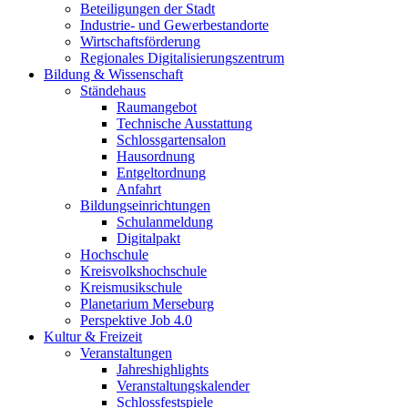
Beteiligungen der Stadt
Industrie- und Gewerbestandorte
Wirtschaftsförderung
Regionales Digitalisierungszentrum
Bildung & Wissenschaft
Ständehaus
Raumangebot
Technische Ausstattung
Schlossgartensalon
Hausordnung
Entgeltordnung
Anfahrt
Bildungseinrichtungen
Schulanmeldung
Digitalpakt
Hochschule
Kreisvolkshochschule
Kreismusikschule
Planetarium Merseburg
Perspektive Job 4.0
Kultur & Freizeit
Veranstaltungen
Jahreshighlights
Veranstaltungskalender
Schlossfestspiele