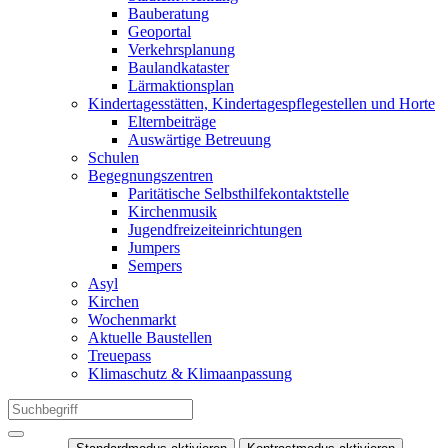
Bauberatung
Geoportal
Verkehrsplanung
Baulandkataster
Lärmaktionsplan
Kindertagesstätten, Kindertagespflegestellen und Horte
Elternbeiträge
Auswärtige Betreuung
Schulen
Begegnungszentren
Paritätische Selbsthilfekontaktstelle
Kirchenmusik
Jugendfreizeiteinrichtungen
Jumpers
Sempers
Asyl
Kirchen
Wochenmarkt
Aktuelle Baustellen
Treuepass
Klimaschutz & Klimaanpassung