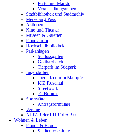
Feste und Märkte
Veranstaltungsreihen
Stadtbibliothek und Stadtarchiv
Merseburg-Pass
Aktionen
Kino und Theater
Museen & Galerien
Planetarium
Hochschulbibliothek
Parkanlagen
Schlossgarten
Gotthardteich
Tierpark im Südpark
Jugendarbeit
Jugendzentrum Mampfe
KIZ Rosental
Streetwork
JC Bummi
Sportstätten
Antragsformulare
Vereine
ALTAR der EUROPA 3.0
Wohnen & Leben
Planen & Bauen
Stadtentwicklung