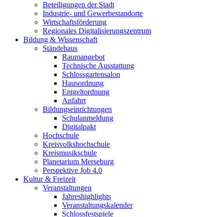
Beteiligungen der Stadt
Industrie- und Gewerbestandorte
Wirtschaftsförderung
Regionales Digitalisierungszentrum
Bildung & Wissenschaft
Ständehaus
Raumangebot
Technische Ausstattung
Schlossgartensalon
Hausordnung
Entgeltordnung
Anfahrt
Bildungseinrichtungen
Schulanmeldung
Digitalpakt
Hochschule
Kreisvolkshochschule
Kreismusikschule
Planetarium Merseburg
Perspektive Job 4.0
Kultur & Freizeit
Veranstaltungen
Jahreshighlights
Veranstaltungskalender
Schlossfestspiele