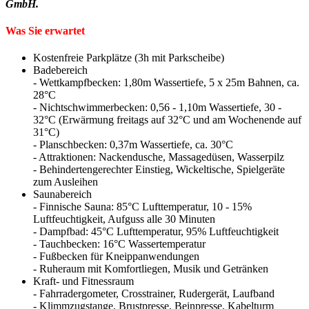
GmbH.
Was Sie erwartet
Kostenfreie Parkplätze (3h mit Parkscheibe)
Badebereich
- Wettkampfbecken: 1,80m Wassertiefe, 5 x 25m Bahnen, ca.
28°C
- Nichtschwimmerbecken: 0,56 - 1,10m Wassertiefe, 30 -
32°C (Erwärmung freitags auf 32°C und am Wochenende auf
31°C)
- Planschbecken: 0,37m Wassertiefe, ca. 30°C
- Attraktionen: Nackendusche, Massagedüsen, Wasserpilz
- Behindertengerechter Einstieg, Wickeltische, Spielgeräte
zum Ausleihen
Saunabereich
- Finnische Sauna: 85°C Lufttemperatur, 10 - 15%
Luftfeuchtigkeit, Aufguss alle 30 Minuten
- Dampfbad: 45°C Lufttemperatur, 95% Luftfeuchtigkeit
- Tauchbecken: 16°C Wassertemperatur
- Fußbecken für Kneippanwendungen
- Ruheraum mit Komfortliegen, Musik und Getränken
Kraft- und Fitnessraum
- Fahrradergometer, Crosstrainer, Rudergerät, Laufband
- Klimmzugstange, Brustpresse, Beinpresse, Kabelturm